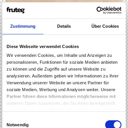
Zustimmung
Details
Über Cookies
Diese Webseite verwendet Cookies
Wir verwenden Cookies, um Inhalte und Anzeigen zu
personalisieren, Funktionen für soziale Medien anbieten
zu können und die Zugriffe auf unsere Website zu
analysieren. Außerdem geben wir Informationen zu Ihrer
Verwendung unserer Website an unsere Partner für
soziale Medien, Werbung und Analysen weiter. Unsere
Partner führen diese Informationen möglicherweise mit
weiteren Daten zusammen, die Sie ihnen bereitgestellt
Quia voluptas sit aspernatur aut odit aut fugit.
haben oder die sie im Rahmen Ihrer Nutzung der Dienste
Dicta sunt explicabo. Nemo enim ipsam
gesammelt haben.
E
voluptatem quia voluptas sit aspernatur aut odit
Notwendig
i